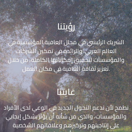
رؤيتنا
الشريك الرئيسي في مجال العافية المؤسسية في
العالم العربي، والرائدة في تمكين الشركات
والمؤسسات لتحقيق إمكاناتها الكاملة، من خلال
تعزيز ثقافة العافية في مكان العمل.
غايتنا
نطمح لأن ندعم التحول الجديد في الوعي لدى الأفراد
والمؤسسات، والذي من شأنه أن يؤثر بشكل إيجابي
على إنتاجيتهم وتركيزهم وعلاقاتهم الشخصية